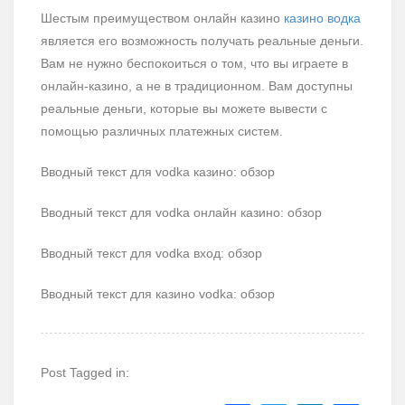
Шестым преимуществом онлайн казино
казино водка
является его возможность получать реальные деньги.
Вам не нужно беспокоиться о том, что вы играете в
онлайн-казино, а не в традиционном. Вам доступны
реальные деньги, которые вы можете вывести с
помощью различных платежных систем.
Вводный текст для vodka казино: обзор
Вводный текст для vodka онлайн казино: обзор
Вводный текст для vodka вход: обзор
Вводный текст для казино vodka: обзор
Post Tagged in: