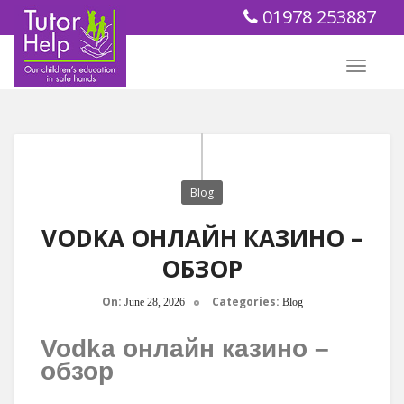
01978 253887
Toggle
naviga
Blog
VODKA ОНЛАЙН КАЗИНО –
ОБЗОР
On:
Categories:
June 28, 2026
Blog
Vodka онлайн казино –
обзор