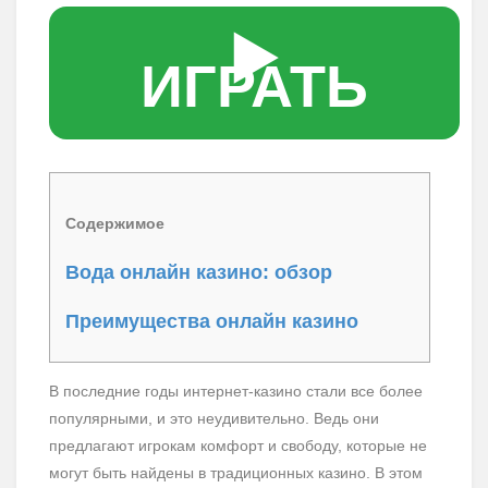
▶️
ИГРАТЬ
Содержимое
Вода онлайн казино: обзор
Преимущества онлайн казино
В последние годы интернет-казино стали все более
популярными, и это неудивительно. Ведь они
предлагают игрокам комфорт и свободу, которые не
могут быть найдены в традиционных казино. В этом