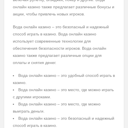
онлайн казино также предлагает различные бонусы и
акции, чтобы привлечь новых игроков.
Вода онлайн казино – это безопасный и надежный
способ играть в казино. Вода онлайн казино
использует современные технологии для
обеспечения безопасности игроков. Вода онлайн
казино также предлагает различные опции для
оплаты и снятия денег.
Вода онлайн казино – это удобный способ играть в
казино.
Вода онлайн казино – это место, где можно играть
с другими игроками.
Вода онлайн казино – это место, где можно
выиграть деньги.
Вода онлайн казино – это безопасный и надежный
способ играть в казино.