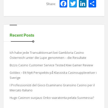
Facebook
Twitter
Linke
Sh
Share:
Recent Posts
Ich habe jede Transaktionsart bei Gambloria Casino
Österreich unter die Lupe genommen – die Resultate
Bizzo Casino Customer Service Tested Kiwi Gamer Review
Goldex – Ett Nytt Perspektiv på Klassiska Casinoupplevelser i
Sverige
I Professionisti del Gioco Esaminano Gransino Casino per il
Mercato Italiano
Hugo Casinon suojaus Onko vaaratonta pelata Suomessa?