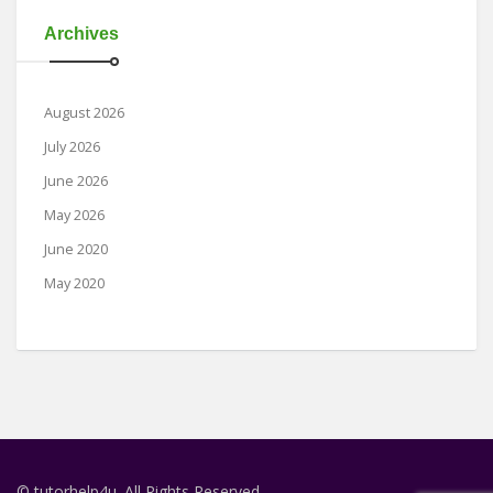
Archives
August 2026
July 2026
June 2026
May 2026
June 2020
May 2020
© tutorhelp4u. All Rights Reserved.