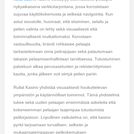
nykyaikaisena verkkotarjontana, jossa korostetaan
sujuvaa käyttökokemusta ja selkeää navigointia. Kun
astut sivustolle, huomaat, että etsiminen, selailu ja
pelien valinta on tehty sekä visuaalisesti että
toiminnallisesti mutkattomaksi. Korostaen
vastuullisuutta, brändi rohkaisee pelaajia
tarkastelemaan omia pelirajojaan sekä palautumaan
takaisin pelaamisenhallintaan tarvittaessa. Tutustuminen
palveluun alkaa perusasetusten ja rekisteröitymisen
kautta, jonka jälkeen voit siirtyä pelien pariin.
Rullat Kasino yhdistää visuaalisesti houkuttelevan
ympäristön ja käytännölliset toiminnot. Tämä yhdistelmä
tukee sekä uuden pelaajan ensimmäisiä askeleita että
kokeneemman pelaajan laajempaa tutustumista
pelikirjastoon. Lopullinen vaikutelma on, että kasino
pyrkii tarjoamaan turvallisen, selkeän ja
mukaansatempaavan pelikokemuksen.