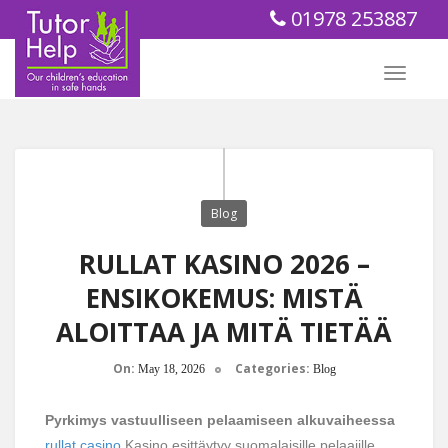
01978 253887
Toggle
naviga
Blog
RULLAT KASINO 2026 –
ENSIKOKEMUS: MISTÄ
ALOITTAA JA MITÄ TIETÄÄ
On:
Categories:
May 18, 2026
Blog
Pyrkimys vastuulliseen pelaamiseen alkuvaiheessa
rullat casino
Kasino esittäytyy suomalaisille pelaajille