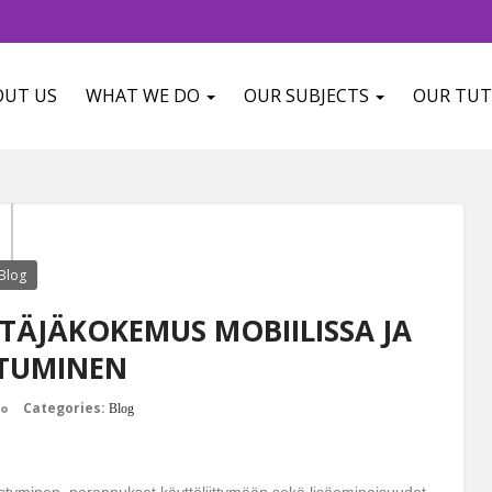
OUT US
WHAT WE DO
OUR SUBJECTS
OUR TU
Blog
TTÄJÄKOKEMUS MOBIILISSA JA
UTUMINEN
Categories:
Blog