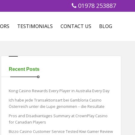
01978 253887
TORS
TESTIMONIALS
CONTACT US
BLOG
Recent Posts
Kong Casino Rewards Every Player in Australia Every Day
Ich habe jede Transaktionsart bei Gambloria Casino
Österreich unter die Lupe genommen – die Resultate
Pros and Disadvantages Summary at CrownPlay Casino
for Canadian Players
Bizzo Casino Customer Service Tested Kiwi Gamer Review