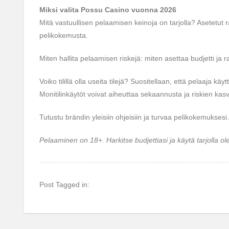
Miksi valita Possu Casino vuonna 2026
Mitä vastuullisen pelaamisen keinoja on tarjolla? Asetetut ra
pelikokemusta.
Miten hallita pelaamisen riskejä: miten asettaa budjetti ja r
Voiko tilillä olla useita tilejä? Suositellaan, että pelaaja käytt
Monitilinkäytöt voivat aiheuttaa sekaannusta ja riskien kasvu
Tutustu brändin yleisiin ohjeisiin ja turvaa pelikokemuksesi.
Pelaaminen on 18+. Harkitse budjettiasi ja käytä tarjolla ole
Post Tagged in: